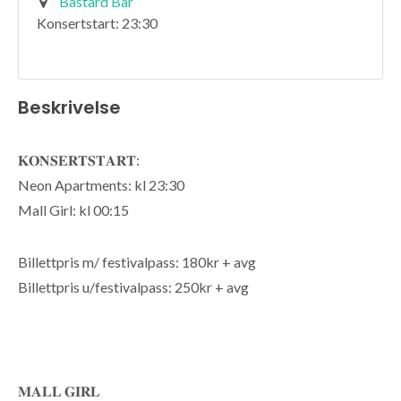
Bastard Bar
Konsertstart: 23:30
Beskrivelse
𝐊𝐎𝐍𝐒𝐄𝐑𝐓𝐒𝐓𝐀𝐑𝐓:
Neon Apartments: kl 23:30
Mall Girl: kl 00:15
Billettpris m/ festivalpass: 180kr + avg
Billettpris u/festivalpass: 250kr + avg
𝐌𝐀𝐋𝐋 𝐆𝐈𝐑𝐋