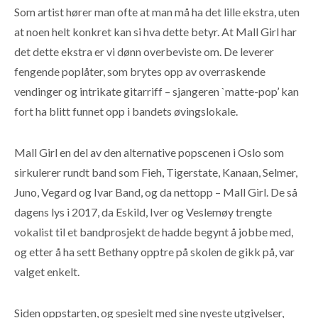
Som artist hører man ofte at man må ha det lille ekstra, uten
at noen helt konkret kan si hva dette betyr. At Mall Girl har
det dette ekstra er vi dønn overbeviste om. De leverer
fengende poplåter, som brytes opp av overraskende
vendinger og intrikate gitarriff – sjangeren `matte-pop’ kan
fort ha blitt funnet opp i bandets øvingslokale.
Mall Girl en del av den alternative popscenen i Oslo som
sirkulerer rundt band som Fieh, Tigerstate, Kanaan, Selmer,
Juno, Vegard og Ivar Band, og da nettopp – Mall Girl. De så
dagens lys i 2017, da Eskild, Iver og Veslemøy trengte
vokalist til et bandprosjekt de hadde begynt å jobbe med,
og etter å ha sett Bethany opptre på skolen de gikk på, var
valget enkelt.
Siden oppstarten, og spesielt med sine nyeste utgivelser,